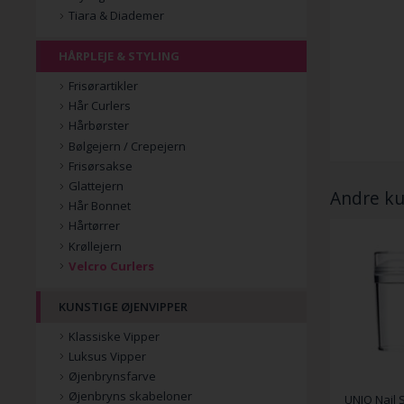
Tiara & Diademer
HÅRPLEJE & STYLING
Frisørartikler
Hår Curlers
Hårbørster
Bølgejern / Crepejern
Frisørsakse
Glattejern
Andre ku
Hår Bonnet
Hårtørrer
Krøllejern
Velcro Curlers
KUNSTIGE ØJENVIPPER
Klassiske Vipper
Luksus Vipper
Øjenbrynsfarve
Øjenbryns skabeloner
UNIQ Nail 