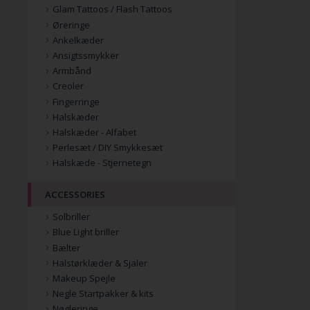
Glam Tattoos / Flash Tattoos
Øreringe
Ankelkæder
Ansigtssmykker
Armbånd
Creoler
Fingerringe
Halskæder
Halskæder - Alfabet
Perlesæt / DIY Smykkesæt
Halskæde - Stjernetegn
ACCESSORIES
Solbriller
Blue Light briller
Bælter
Halstørklæder & Sjaler
Makeup Spejle
Negle Startpakker & kits
Nøgleringe