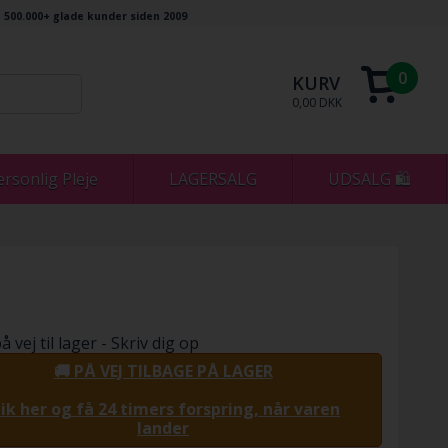
500.000+ glade kunder siden 2009
0
KURV
0,00 DKK
ersonlig Pleje
LAGERSALG
UDSALG 🛍
å vej til lager - Skriv dig op
🚚 PÅ VEJ TILBAGE PÅ LAGER
lik her og få 24 timers forspring, når varen
lander