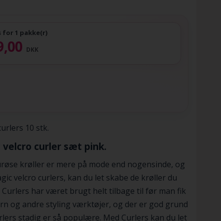
s for 1 pakke(r)
9,00
DKK
curlers 10 stk.
 velcro curler sæt pink.
røse krøller er mere på mode end nogensinde, og
ic velcro curlers, kan du let skabe de krøller du
 Curlers har været brugt helt tilbage til før man fik
ern og andre styling værktøjer, og der er god grund
curlers stadig er så populære. Med Curlers kan du let