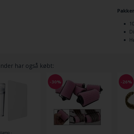
Pakken
10
D
H
nder har også købt:
-30%
-26%
Stamp -