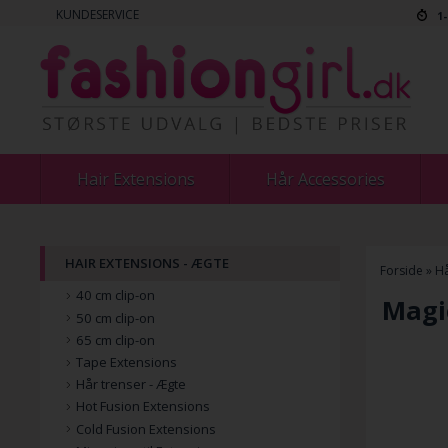
KUNDESERVICE
1
Hair Extensions
Hår Accessories
HAIR EXTENSIONS - ÆGTE
Forside
»
Hå
40 cm clip-on
Magic
50 cm clip-on
65 cm clip-on
Tape Extensions
Hår trenser - Ægte
Hot Fusion Extensions
Cold Fusion Extensions