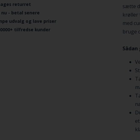
dages returret
sætte d
 nu - betal senere
krøller
mpe udvalg og lave priser
med cur
.0000+ tilfredse kunder
bruge c
Sådan 
Ve
St
Ta
m
Ta
næ
Du
et
kl