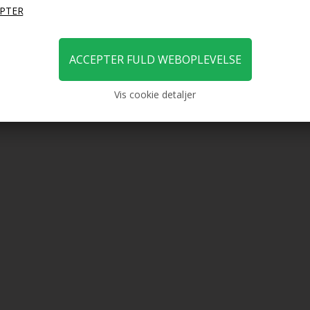
149,00
99,00
99,00
DKK
49,
Vis cookie detaljer