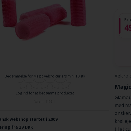
Pri
4
Velcro 
Bedømmelse for
Magic velcro curlers mini 10 stk
Magic
Log ind for at bedømme produktet
Glamou
Varenr.
1176-1
med mag
ønsker.
ansk webshop startet i 2009
krøllej
ering fra 29 DKK
til at 