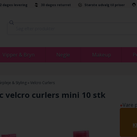
-2 dages levering
30 dages returret
Største udvalg til priser
Vipper & Bryn
Negle
Makeup
P
rpleje & Styling
»
Velcro Curlers
 velcro curlers mini 10 stk
Vare p
K