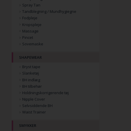
Spray Tan
Tandblegning / Mundhygiegne
Fodpleje
Kropspleje
Massage
Pincet
Sovemaske
SHAPEWEAR
Bryst tape
Slanketøj
BH indlæg
BH tilbehør
Holdningskorrigerende tøj
Nipple Cover
Selvsiddende BH
Waist Trainer
SMYKKER