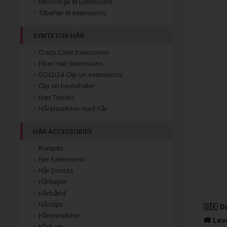
Microringe til Extensions
Tilbehør til extensions
SYNTETISK HÅR
Crazy Color Extensions
Fiber Hair Extensions
GOLD24 Clip on extensions
Clip on hestehaler
Hair Tinsels
Hårelastikker med hår
HÅR ACCESSORIES
Bumpits
Fjer Extensions
Hår Donuts
Hårbøjler
Hårbånd
Hårclips
🇩🇰 D
Hårelastikker
🚚 Lev
Hårkam