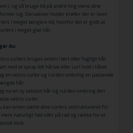
em i, og så bruge tid på andre ting mens dine
 former sig. Derudover holder krøller der er lavet
lers i meget længere tid, hvorfor det er godt at
urlers i meget glat hår.
gør du:
lcro curlers bruges enten i tørt eller fugtigt hår.
art med at spray lidt hårlak eller curl hold i håret
g en velcro curler og rul den omkring en passende
ængde hår.
g nu en ny sektion hår og rul den omkring den
ste velcro curler.
 kan enten sætte dine curlers utstruktureret for
 mere naturligt fald eller på rad og række for et
assisk look.