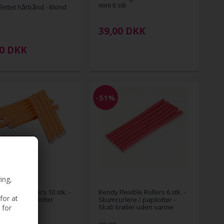
mini 6 stk
lettet hårbånd - Blond
39,00
DKK
00
DKK
-51%
ing,
lexible Rollers 10 stk. -
Bendy Flexible Rollers 6 stk. -
for at
rlere / papilotter
Skumcurlere / papilotter -
Skab krøller uden varme
 for