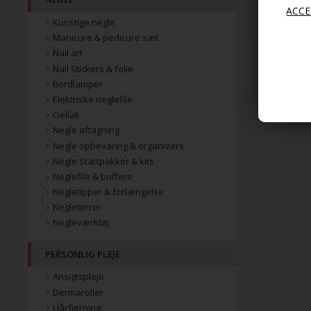
Kunstige negle
Manicure & pedicure sæt
Nail art
Nail Stickers & folie
Bordlamper
Elektriske neglefile
Gellak
Negle aftagning
Negle opbevaring & organizers
Negle Startpakker & kits
Neglefile & buffere
Negletipper & forlængelse
Negletørrer
Negleværktøj
PERSONLIG PLEJE
Ansigtspleje
Dermaroller
Hårfjerning