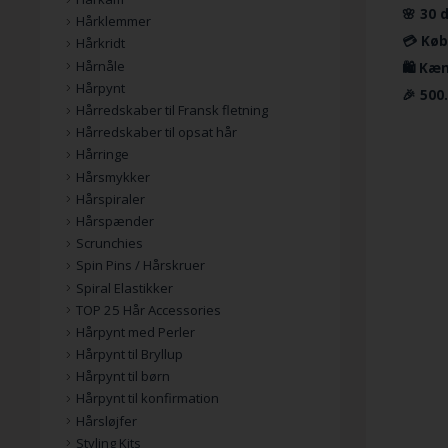
🌸 30 
Hårklemmer
💳 Køb
Hårkridt
Hårnåle
🛍️ Kæ
Hårpynt
🎉 500
Hårredskaber til Fransk fletning
Hårredskaber til opsat hår
Hårringe
Hårsmykker
Hårspiraler
Hårspænder
Scrunchies
Spin Pins / Hårskruer
Spiral Elastikker
TOP 25 Hår Accessories
Hårpynt med Perler
Hårpynt til Bryllup
Hårpynt til børn
Hårpynt til konfirmation
Hårsløjfer
Styling Kits