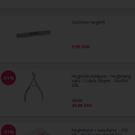
Sunshine Neglefil
9,00
DKK
Neglebåndsklipper / Negletang
-51%
saks / Cuticle Nipper - Rustfrit
stål
99,00
49,00
DKK
Negletipper i naturfarve - 100
-51%
stk - Professional Nail Tips