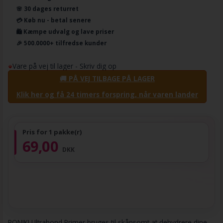
🌸 30 dages returret
💳 Køb nu - betal senere
🛍️ Kæmpe udvalg og lave priser
🎉 500.0000+ tilfredse kunder
Vare på vej til lager - Skriv dig op
🚚 PÅ VEJ TILBAGE PÅ LAGER
Klik her og få 24 timers forspring, når varen lander
Pris for 1 pakke(r)
69,00
DKK
RONIKI Ultrabond Primer bruges til skånsomt at dehydrere dine