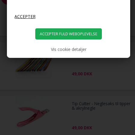
Velcro curlers
179,00
99,00
DKK
Vis cookie detaljer
Negletape til flotte nail art
striber - 10 taperuller
49,00
DKK
Tip Cutter - Neglesaks til tipper
& akrylnegle
49,00
DKK