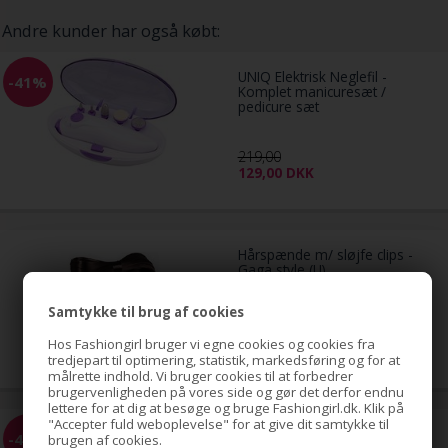
Andre kunder har også købt:
UNIQ Elektrisk Neglefil -
-41%
Komplet manicuresæt /
pedicure sæt
219,00
129,00
DKK
Hårspænde m/ sløjfe clips -
Gaga style (U)
Samtykke til brug af cookies
3,00
DKK
Hos Fashiongirl bruger vi egne cookies og cookies fra
tredjepart til optimering, statistik, markedsføring og for at
målrette indhold. Vi bruger cookies til at forbedrer
brugervenligheden på vores side og gør det derfor endnu
lettere for at dig at besøge og bruge Fashiongirl.dk. Klik på
"Accepter fuld weboplevelse" for at give dit samtykke til
Hår Curler Kit classic - 24 stk
-45%
brugen af cookies.