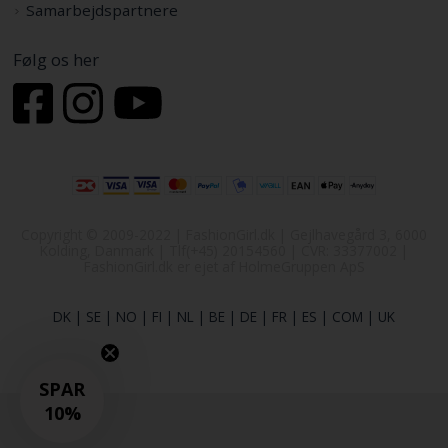
Samarbejdspartnere
Følg os her
Copyright © 2009-2022 | FashionGirl.dk | Gejlhavegård 3, 6000
Kolding, Danmark | Tlf(+45) 20154560 | CVR: 33377002 |
FashionGirl.dk er ejet af HolmeGruppen ApS
DK
|
SE
|
NO
|
FI
|
NL
|
BE
|
DE
|
FR
|
ES
|
COM
|
UK
SPAR
10%