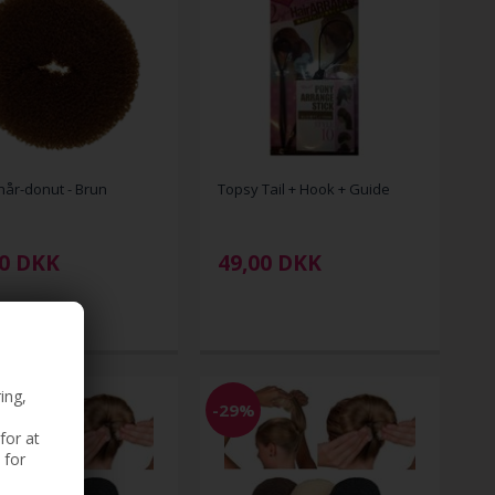
hår-donut - Brun
Topsy Tail + Hook + Guide
0
DKK
49,00
DKK
ing,
-29%
for at
 for