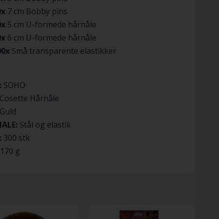
0x
7 cm Bobby pins
0x
5 cm U-formede hårnåle
0x
6 cm U-formede hårnåle
00x
Små transparente elastikker
:
SOHO
Cosette Hårnåle
Guld
IALE:
Stål og elastik
:
300 stk
170 g