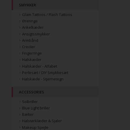
SMYKKER
Glam Tattoos / Flash Tattoos
Øreringe
Ankelkæder
Ansigtssmykker
Armbånd
Creoler
Fingerringe
Halskæder
Halskæder - Alfabet
Perlesæt / DIY Smykkesæt
Halskæde - Stjernetegn
ACCESSORIES
Solbriller
Blue Light briller
Bælter
Halstørklæder & Sjaler
Makeup Spejle