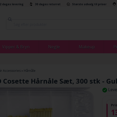
-2 dages levering
30 dages returret
Største udvalg til priser
Vipper & Bryn
Negle
Makeup
P
r Accessories
»
Hårnåle
 Cosette Hårnåle Sæt, 300 stk - Gu
Leve
Pri
1