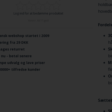
holdbar
hovedb
Log ind for at bedømme produktet
Varenr.
6617-gold
Fordele
3
ansk webshop startet i 2009
hå
ering fra 29 DKK
S
dages returret
be
 nu - betal senere
M
mpe udvalg og lave priser
fl
.0000+ tilfredse kunder
O
bo
Sættet
5