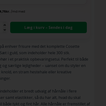
Læg i kurv – Sendes i dag
 på enhver frisure med det komplette Cosette
Sæt i guld, som indeholder hele 300 stk.
ehør i et praktisk opbevaringsetui. Perfekt til både
 og særlige lejligheder – uanset om du styler en
 knold, en stram hestehale eller kreative
inger.
indeholder et bredt udvalg af hårnåle i flere
ser samt elastikker, så du har alt, hvad du skal
l både tykt og fint hår. Alle hårnåle er fremstillet af