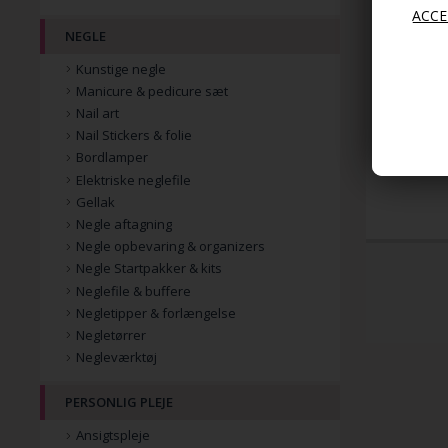
NEGLE
Kunstige negle
Manicure & pedicure sæt
Ring Hair C
Rose Guld
Nail art
Nail Stickers & folie
39,00
Bordlamper
Elektriske neglefile
Gellak
Negle aftagning
Negle opbevaring & organizers
Negle Startpakker & kits
Neglefile & buffere
Negletipper & forlængelse
Negletørrer
Negleværktøj
PERSONLIG PLEJE
Ansigtspleje