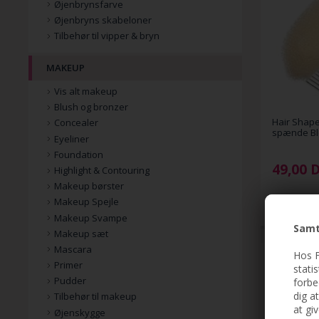
Øjenbrynsfarve
Øjenbryns skabeloner
Tilbehør til vipper & bryn
MAKEUP
Vis alt makeup
Blush og bronzer
Hair Shaper
Concealer
spænde B
Eyeliner
Foundation
49,00
Highlight & Contouring
Makeup børster
Makeup Spejle
Makeup Svampe
Samt
Makeup sæt
Mascara
Hos F
Primer
stati
Pudder
forbe
dig a
Tilbehør til makeup
at gi
Øjenskygge