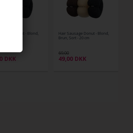
ausage Donut - Blond,
Hair Sausage Donut - Blond,
Sort - 17 cm
Brun, Sort - 20 cm
69,00
00
DKK
49,00
DKK