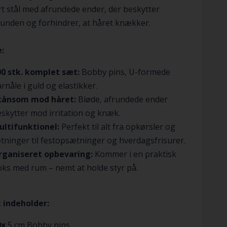
t stål med afrundede ender, der beskytter
unden og forhindrer, at håret knækker.
:
00 stk. komplet sæt:
Bobby pins, U-formede
rnåle i guld og elastikker.
kånsom mod håret:
Bløde, afrundede ender
skytter mod irritation og knæk.
ultifunktionel:
Perfekt til alt fra opkørsler og
etninger til festopsætninger og hverdagsfrisurer.
rganiseret opbevaring:
Kommer i en praktisk
ks med rum – nemt at holde styr på.
 indeholder:
0x
5 cm Bobby pins