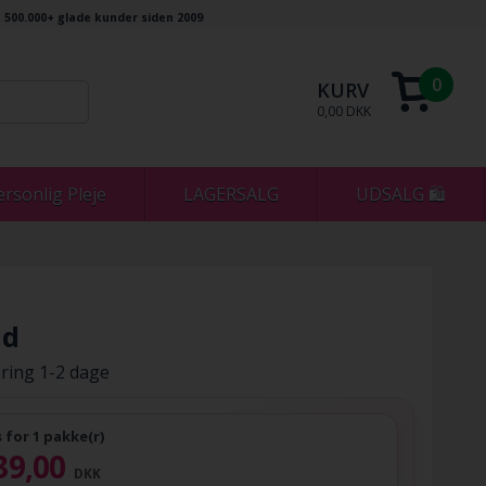
500.000+ glade kunder siden 2009
0
KURV
0,00 DKK
ersonlig Pleje
LAGERSALG
UDSALG 🛍
ld
ring 1-2 dage
s for 1 pakke(r)
39,00
DKK