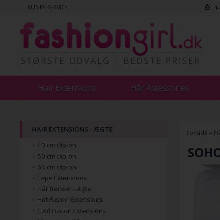
KUNDESERVICE
1
Hair Extensions
Hår Accessories
HAIR EXTENSIONS - ÆGTE
Forside
»
Hå
40 cm clip-on
SOHO
50 cm clip-on
65 cm clip-on
Tape Extensions
Hår trenser - Ægte
Hot Fusion Extensions
Cold Fusion Extensions