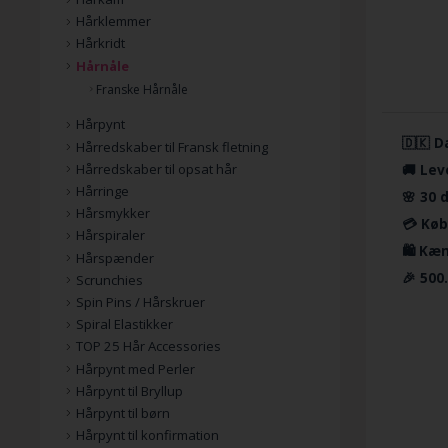
Hårklemmer
Hårkridt
Hårnåle
Franske Hårnåle
Hårpynt
🇩🇰 D
Hårredskaber til Fransk fletning
🚚 Lev
Hårredskaber til opsat hår
Hårringe
🌸 30 
Hårsmykker
💳 Køb
Hårspiraler
🛍️ Kæ
Hårspænder
🎉 500
Scrunchies
Spin Pins / Hårskruer
Spiral Elastikker
TOP 25 Hår Accessories
Hårpynt med Perler
Hårpynt til Bryllup
Hårpynt til børn
Hårpynt til konfirmation