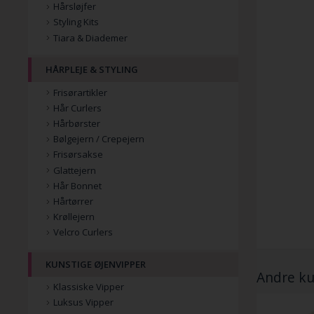
Hårsløjfer
Styling Kits
Tiara & Diademer
HÅRPLEJE & STYLING
Frisørartikler
Hår Curlers
Hårbørster
Bølgejern / Crepejern
Frisørsakse
Glattejern
Hår Bonnet
Hårtørrer
Krøllejern
Velcro Curlers
KUNSTIGE ØJENVIPPER
Andre ku
Klassiske Vipper
Luksus Vipper