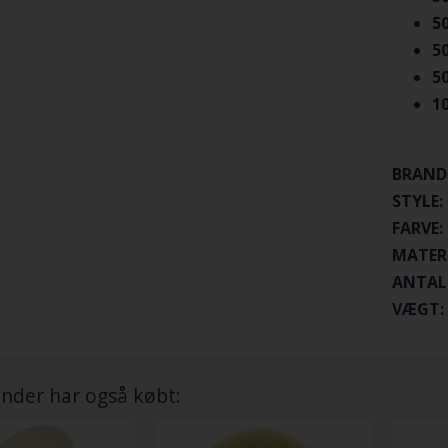
5
5
5
1
BRAND
STYLE:
FARVE:
MATER
ANTAL
VÆGT:
nder har også købt: