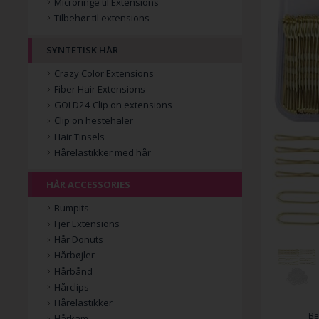
Microringe til Extensions
Tilbehør til extensions
SYNTETISK HÅR
Crazy Color Extensions
Fiber Hair Extensions
GOLD24 Clip on extensions
Clip on hestehaler
Hair Tinsels
Hårelastikker med hår
HÅR ACCESSORIES
Bumpits
Fjer Extensions
Hår Donuts
Hårbøjler
Hårbånd
Hårclips
Hårelastikker
Be
Hårkam