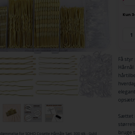
Få styr
Hårnål 
hårtilb
hverdag
elegant
opsætn
Sættet 
størrel
bruge ti
dømmelse for
SOHO Cosette Hårnåle Sæt, 300 stk - Guld