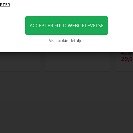
uff - Guld, Sølv eller
7 cm hår donut M/ kunstigt hår
fl. farver
Hair S
Brun, 
Vis cookie detaljer
DKK
49,00
DKK
49,00
29,