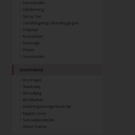
Dermaroller
Hårfjerning
Spray Tan
Tandblegning / Mundhygiegne
Fodpleje
Kropspleje
Massage
Pincet
Sovemaske
SHAPEWEAR
Bryst tape
Slanketøj
BH indlæg
BH tilbehør
Holdningskorrigerende tøj
Nipple Cover
Selvsiddende BH
Waist Trainer