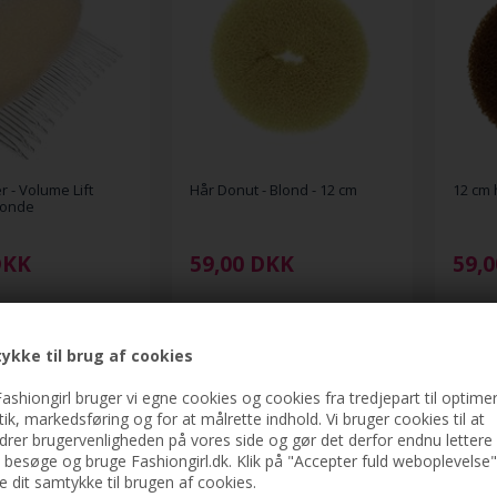
 - Volume Lift
Hår Donut - Blond - 12 cm
12 cm 
londe
DKK
59,00
DKK
59,0
ykke til brug af cookies
ashiongirl bruger vi egne cookies og cookies fra tredjepart til optimer
-41%
stik, markedsføring og for at målrette indhold. Vi bruger cookies til at
drer brugervenligheden på vores side og gør det derfor endnu lettere 
t besøge og bruge Fashiongirl.dk. Klik på "Accepter fuld weboplevelse"
ve dit samtykke til brugen af cookies.