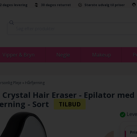
-2 dages levering
30 dages returret
Største udvalg til priser
Vipper & Bryn
Negle
Makeup
P
rsonlig Pleje
»
Hårfjerning
Crystal Hair Eraser - Epilator med 
erning - Sort
Leve
Pri