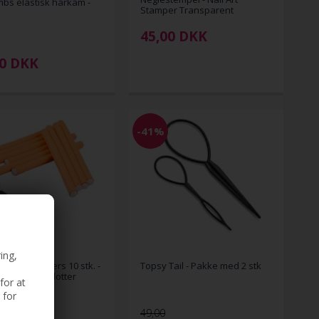
bs elastisk hårkam -
Stamper Transparent
45,00
DKK
00
DKK
-41%
ing,
lexible Rollers 10 stk. -
Topsy Tail - Pakke med 2 stk
rlere / papilotter
for at
 for
49,00