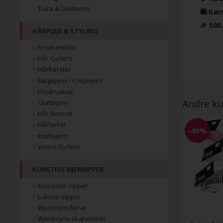
Tiara & Diademer
🛍️ Kæ
🎉 500
HÅRPLEJE & STYLING
Frisørartikler
Hår Curlers
Hårbørster
Bølgejern / Crepejern
Frisørsakse
Andre ku
Glattejern
Hår Bonnet
Hårtørrer
-40%
Krøllejern
Velcro Curlers
KUNSTIGE ØJENVIPPER
Klassiske Vipper
Luksus Vipper
Øjenbrynsfarve
Øjenbryns skabeloner