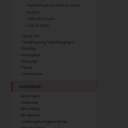
Barberblade til kvinder & mænd
Epilator
UNIQ Wax Pearls
Voks & Strips
Spray Tan
Tandblegning / Mundhygiegne
Fodpleje
Kropspleje
Massage
Pincet
Sovemaske
SHAPEWEAR
Bryst tape
Slanketøj
BH indlæg
BH tilbehør
Holdningskorrigerende tøj
Nipple Cover