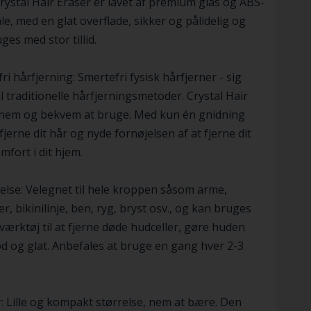
ystal Hair Eraser er lavet af premium glas og ABS-
le, med en glat overflade, sikker og pålidelig og
ges med stor tillid.
ri hårfjerning: Smertefri fysisk hårfjerner - sig
til traditionelle hårfjerningsmetoder. Crystal Hair
 nem og bekvem at bruge. Med kun én gnidning
jerne dit hår og nyde fornøjelsen af ​​at fjerne dit
mfort i dit hjem.
lse: Velegnet til hele kroppen såsom arme,
r, bikinilinje, ben, ryg, bryst osv., og kan bruges
værktøj til at fjerne døde hudceller, gøre huden
ød og glat. Anbefales at bruge en gang hver 2-3
 Lille og kompakt størrelse, nem at bære. Den