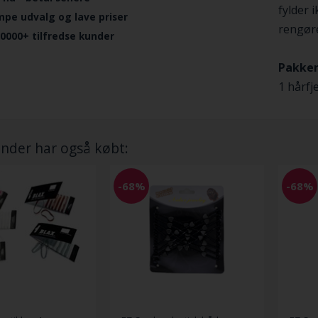
fylder 
mpe udvalg og lave priser
rengøre
.0000+ tilfredse kunder
Pakken
1 hårfj
nder har også købt:
-68%
-68%