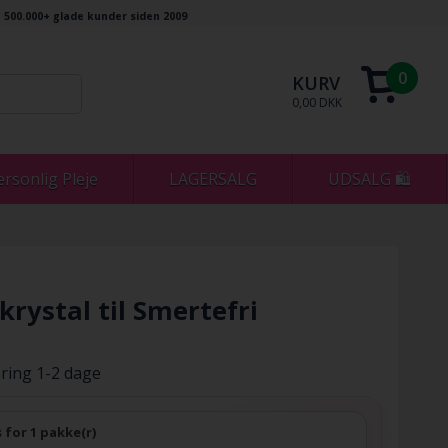
500.000+ glade kunder siden 2009
0
KURV
0,00 DKK
ersonlig Pleje
LAGERSALG
UDSALG 🛍
krystal til Smertefri
ring 1-2 dage
s for 1 pakke(r)