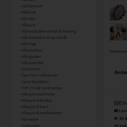
Hårklemmer
Hårkridt
Hårnåle
Hårpynt
Hårredskaber til Fransk fletning
Hårredskaber til opsat hår
Hårringe
Hårsmykker
Bedømmel
Hårspiraler
Hårspænder
Scrunchies
Bedøm
Spin Pins / Hårskruer
Spiral Elastikker
TOP 25 Hår Accessories
Hårpynt med Perler
Hårpynt til Bryllup
🇩🇰 D
Hårpynt til børn
🚚 Lev
Hårpynt til konfirmation
🌸 30 
Hårsløjfer
Styling Kits
💳 Køb