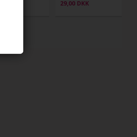
00
DKK
29,00
DKK