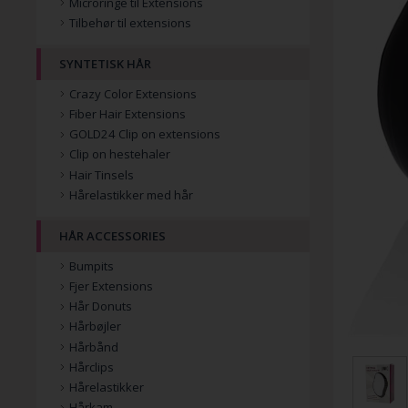
Microringe til Extensions
Tilbehør til extensions
SYNTETISK HÅR
Crazy Color Extensions
Fiber Hair Extensions
GOLD24 Clip on extensions
Clip on hestehaler
Hair Tinsels
Hårelastikker med hår
HÅR ACCESSORIES
Bumpits
Fjer Extensions
Hår Donuts
Hårbøjler
Hårbånd
Hårclips
Hårelastikker
Hårkam