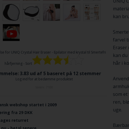
UNIQ Cr
materia
kan bru
Smertef
farvel 
Eraser
se for
UNIQ Crystal Hair Eraser - Epilator med krystal til Smertefri
kan du f
hår i ko
hårfjerning - Sort
melse: 3.83 ud af 5 baseret på
12
stemmer
Anvende
Log ind for at bedømme produktet
armhule
Varenr.
7100
som et 
ren, bl
ansk webshop startet i 2009
uge.
ering fra 29 DKK
dages returret
Bærbar:
 nu - betal senere