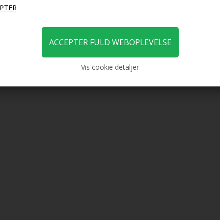
DKK
29,00
DKK
49,
Vis cookie detaljer