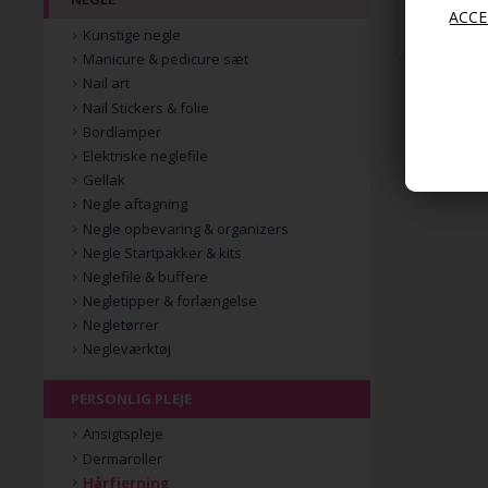
69,00
Kunstige negle
Manicure & pedicure sæt
Nail art
Nail Stickers & folie
Bordlamper
Elektriske neglefile
Gellak
Negle aftagning
Negle opbevaring & organizers
Negle Startpakker & kits
Neglefile & buffere
Negletipper & forlængelse
Negletørrer
Negleværktøj
PERSONLIG PLEJE
Ansigtspleje
Dermaroller
Hårfjerning