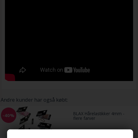
Andre kunder har også købt:
BLAX Hårelastikker 4mm -
-40%
flere farver