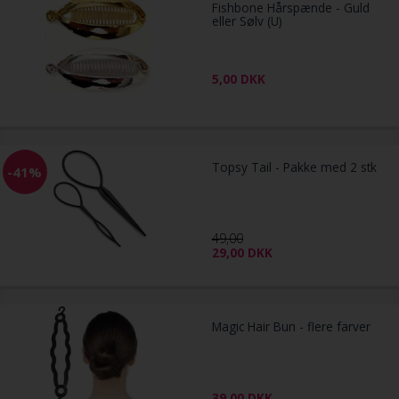
Fishbone Hårspænde - Guld
eller Sølv (U)
5,00
DKK
Topsy Tail - Pakke med 2 stk
-41%
49,00
29,00
DKK
Magic Hair Bun - flere farver
39,00
DKK