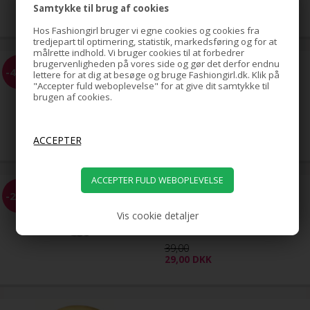
65,00
Samtykke til brug af cookies
39,00
DKK
Hos Fashiongirl bruger vi egne cookies og cookies fra
tredjepart til optimering, statistik, markedsføring og for at
målrette indhold. Vi bruger cookies til at forbedrer
brugervenligheden på vores side og gør det derfor endnu
UNIQ Elektrisk Neglefil -
-41%
lettere for at dig at besøge og bruge Fashiongirl.dk. Klik på
Komplet manicuresæt /
"Accepter fuld weboplevelse" for at give dit samtykke til
pedicure sæt
brugen af cookies.
219,00
129,00
DKK
Soho Flettet hårbånd - Sort
-26%
Vis cookie detaljer
39,00
29,00
DKK