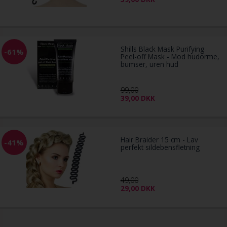
Shills Black Mask Purifying
-61%
Peel-off Mask - Mod hudorme,
bumser, uren hud
99,00
39,00
DKK
Hair Braider 15 cm - Lav
-41%
perfekt sildebensfletning
49,00
29,00
DKK