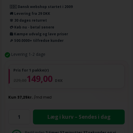
🇩🇰 Dansk webshop startet i 2009
🚚 Levering fra 29 DKK
🌸 30 dages returret
💳 Køb nu - betal senere
🛍️ Kæmpe udvalg og lave priser
🎉 500.0000+ tilfredse kunder
Levering 1-2 dage
Pris for 1 pakke(r)
149,00
229,00
DKK
Læg i kurv – Sendes i dag
Bestil inden
2 timer
57 minutter
37 sekunder
og vi