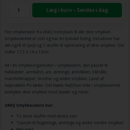
Læg i kurv – Sendes i dag
Flot smykkeskrin fra UNIQ med plads til alle dine smykker.
Smykkeskrinet er sort og har en lyserød foring. Derudover har
det også et spejl og 2 skuffer til opbevaring af dine smykker. Det
måler 17,5 X 14 x 13cm.
Alt i én smykkeorganisator / smykkeskrin, den passer til
halskæder, armbånd, ure, øreringe, ørestikker, hårnåle,
manchetknapper, brocher og andre smykker. Lavet af
højkvalitets PU-læder. Det bløde fløjlsfoer inde i smykkeskrinet
beskytter dine smykker mod skader og ridser.
UNIQ Smykkesskrin har:
To store skuffer med ekstra rum
Toprum til fingerringe, øreringe og andre mindre smykker
Mini spejl