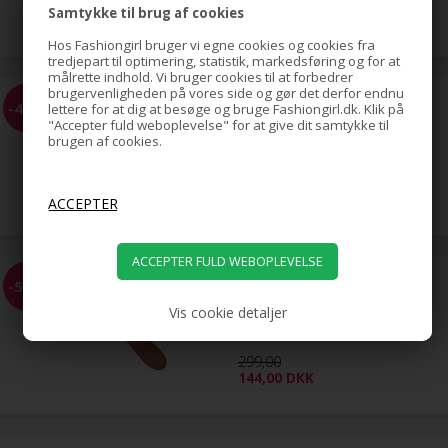
29,00
DKK
Samtykke til brug af cookies
Hos Fashiongirl bruger vi egne cookies og cookies fra
tredjepart til optimering, statistik, markedsføring og for at
målrette indhold. Vi bruger cookies til at forbedrer
brugervenligheden på vores side og gør det derfor endnu
100 Voks strips / Wax strips
-43%
lettere for at dig at besøge og bruge Fashiongirl.dk. Klik på
hårfjerningsstrimler til varm
"Accepter fuld weboplevelse" for at give dit samtykke til
voks (ansigt / krop)
brugen af cookies.
69,00
39,00
DKK
TBC Boar Bristle Classic
-52%
hårbørste med vildsvinehår
Vis cookie detaljer
299,00
144,00
DKK