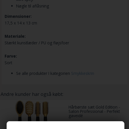
Nøgle til aflåsning
Dimensioner:
17,5 x 14 x 13 cm
Materiale:
Stærkt kunstlæder / PU og fløjsfoer
Farve:
Sort
Se alle produkter I kategorien
Smykkeskrin
Andre kunder har også købt:
Hårbørste sæt Gold Edition -
Salon Professional - Perfekt
gaveidé