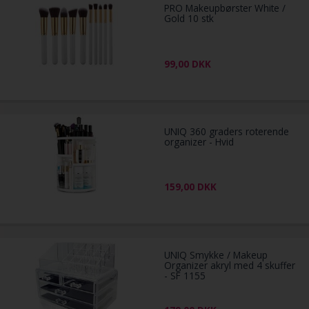
PRO Makeupbørster White /
Gold 10 stk
99,00
DKK
UNIQ 360 graders roterende
organizer - Hvid
159,00
DKK
UNIQ Smykke / Makeup
Organizer akryl med 4 skuffer
- SF 1155