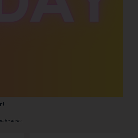
r!
 andre koder.