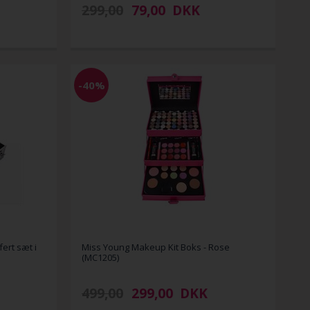
299,00
79,00
DKK
-40%
ert sæt i
Miss Young Makeup Kit Boks - Rose
(MC1205)
499,00
299,00
DKK