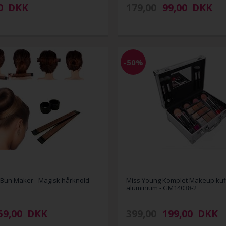
0
DKK
179,00
99,00
DKK
-50%
 Bun Maker - Magisk hårknold
Miss Young Komplet Makeup kuff
aluminium - GM14038-2
59,00
DKK
399,00
199,00
DKK