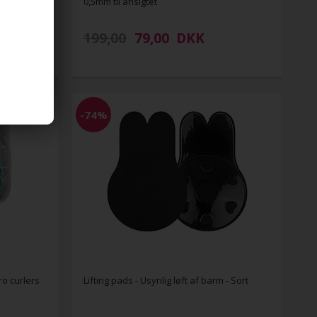
0,5mm til ansigtet
199,00
79,00
DKK
-74%
cro curlers
Lifting pads - Usynlig løft af barm - Sort