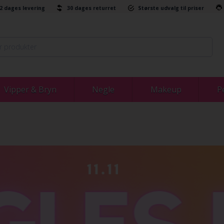
-2 dages levering
30 dages returret
Største udvalg til priser
Vipper & Bryn
Negle
Makeup
P