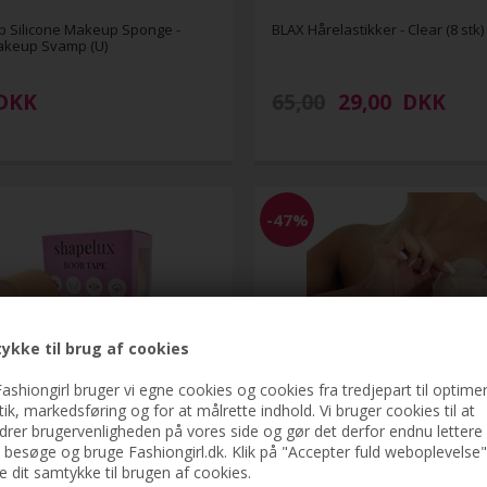
p Silicone Makeup Sponge -
BLAX Hårelastikker - Clear (8 stk)
akeup Svamp (U)
DKK
65,00
29,00
DKK
-47%
ykke til brug af cookies
ashiongirl bruger vi egne cookies og cookies fra tredjepart til optimer
stik, markedsføring og for at målrette indhold. Vi bruger cookies til at
drer brugervenligheden på vores side og gør det derfor endnu lettere 
t besøge og bruge Fashiongirl.dk. Klik på "Accepter fuld weboplevelse"
ve dit samtykke til brugen af cookies.
 Boob tape - Brysttape til at
Bryst tape - Instant Bare Lift - 10 