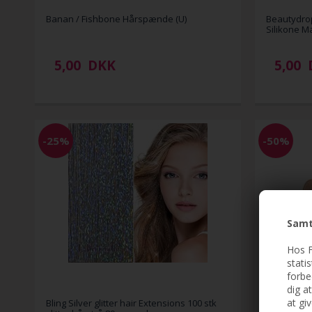
Banan / Fishbone Hårspænde (U)
Beautydro
Silikone M
5,00
DKK
5,00
-25%
-50%
Samt
Hos F
stati
forbe
dig a
at gi
Bling Silver glitter hair Extensions 100 stk
Body Tape /