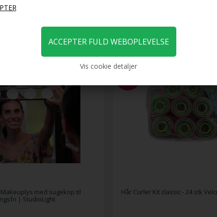
en - Shapelux
99,00
DKK
149,00
79,00
DKK
Vis cookie detaljer
-45%
 Makeuplys med sugekop til
Hår Curler Kit classic - 24 stk Vel
ingsfri | StudioLight