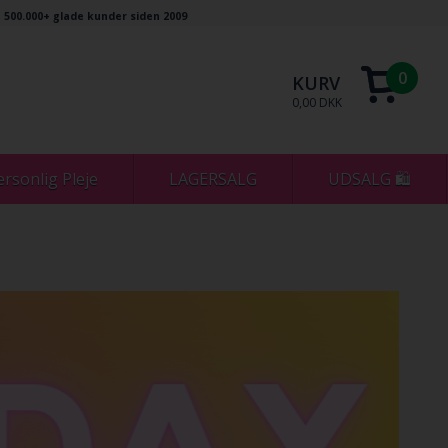
500.000+ glade kunder siden 2009
0
KURV
0,00 DKK
ersonlig Pleje
LAGERSALG
UDSALG 🛍