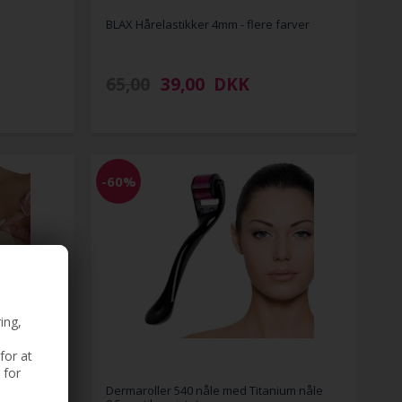
BLAX Hårelastikker 4mm - flere farver
65,00
39,00
DKK
-60%
ing,
for at
 for
stk
Dermaroller 540 nåle med Titanium nåle