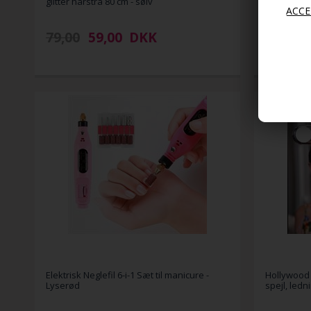
glitter hårstrå 80 cm - sølv
løfte barm
79,00
59,00
DKK
199,00
Elektrisk Neglefil 6-i-1 Sæt til manicure -
Hollywood
Lyserød
spejl, ledn