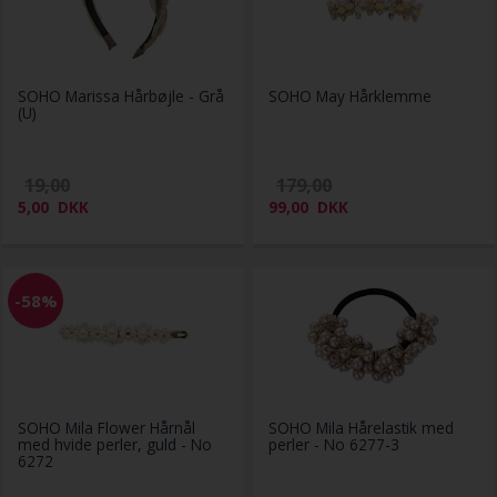
SOHO Marissa Hårbøjle - Grå
SOHO May Hårklemme
(U)
19,00
179,00
5,00
DKK
99,00
DKK
-58%
SOHO Mila Flower Hårnål
SOHO Mila Hårelastik med
med hvide perler, guld - No
perler - No 6277-3
6272