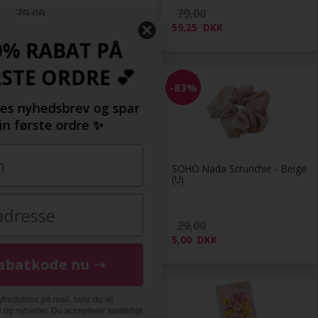
79,00
79,00
59,25
DKK
59,25
DKK
SPAR 10% RABAT PÅ
DIN FØRSTE ORDRE 💕
-25%
-83%
Tilmeld dig vores nyhedsbrev og spar
10% på din første ordre ✨
SOHO Nabi Hårklemme - Sølv
SOHO Nada Scrunchie - Beige
(U)
79,00
29,00
59,25
DKK
5,00
DKK
Få din rabatkode nu ➝
Du bliver tilmeldt vores nyhedsbrev på mail, hvor du vil
modtage de bedste tilbud og nyheder. Du accepterer samtidigt