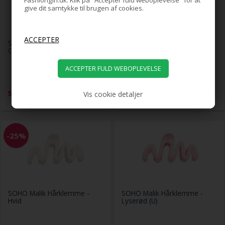
Fashiongirl.dk. Klik på "Accepter fuld weboplevelse" for at
give dit samtykke til brugen af cookies.
SOHO Malik Hårklemme -
SOHO Malik Hårklemme - Gul
Grøn (U)
59,00
59,00
5,00
DKK
44,25
DKK
Vis cookie detaljer
-25%
SOHO Malik Hårklemme -
SOHO Malik Hårklemme -
Hvid
Lyserød (U)