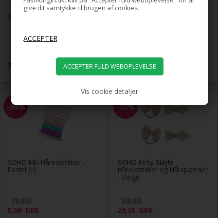
Fashiongirl.dk. Klik på "Accepter fuld weboplevelse" for at
give dit samtykke til brugen af cookies.
SOHO Kia Hårbøjle - Beige
SOHO Kia Hårbøjle - Sort
79,00
79,00
39,00
DKK
39,00
DKK
Vis cookie detaljer
-94%
-25%
SOHO Kiki Hårelastikker -
SOHO Kirby Sløjfe
Pastel (U)
Hårelastikker og Hårspænder
- Beige
79,00
39,00
5,00
DKK
29,25
DKK