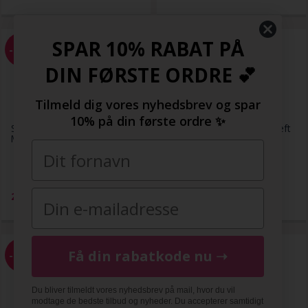
SPAR 10% RABAT PÅ
-51%
-94%
DIN FØRSTE ORDRE 💕
Tilmeld dig vores nyhedsbrev og spar
10% på din første ordre ✨
SOHO Lill Hårspænder - White
SOHO Lily Hår Twister / Deft
Marble
Bun Maker - Hvid (U)
59,00
79,00
29,00
DKK
5,00
DKK
Få din rabatkode nu ➝
-94%
-94%
Du bliver tilmeldt vores nyhedsbrev på mail, hvor du vil
modtage de bedste tilbud og nyheder. Du accepterer samtidigt