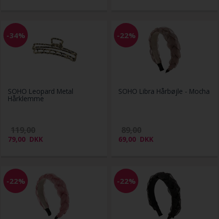
-34%
-22%
SOHO Leopard Metal
SOHO Libra Hårbøjle - Mocha
Hårklemme
119,00
89,00
79,00
DKK
69,00
DKK
-22%
-22%