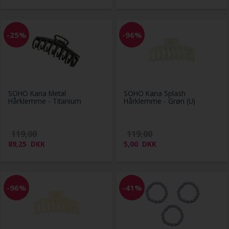
-25%
-96%
SOHO Kana Metal
SOHO Kana Splash
Hårklemme - Titanium
Hårklemme - Grøn (U)
119,00
119,00
89,25
DKK
5,00
DKK
-96%
-41%