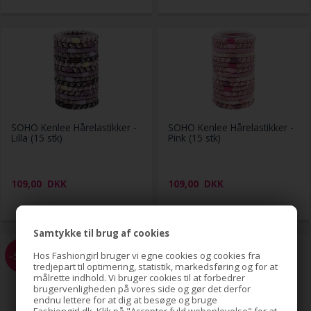
SOHO Kenlee Hårelastikker -
SOHO Kenlee Hårelastikker -
Lilla (15 stk)
Pink (15 stk)
109,00
DKK
109,00
DKK
Samtykke til brug af cookies
-51%
-51%
Hos Fashiongirl bruger vi egne cookies og cookies fra
tredjepart til optimering, statistik, markedsføring og for at
målrette indhold. Vi bruger cookies til at forbedrer
brugervenligheden på vores side og gør det derfor
endnu lettere for at dig at besøge og bruge